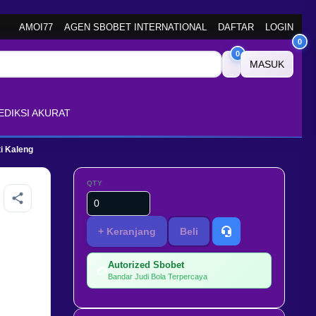
AMOI77
AGEN SBOBET INTERNATIONAL
DAFTAR
LOGIN
0
0
MASUK
EDIKSI AKURAT
i Kaleng
QTY
+ Keranjang
Beli
Autorized Sbobet
💳
Bandar Judi Bola Terpercaya