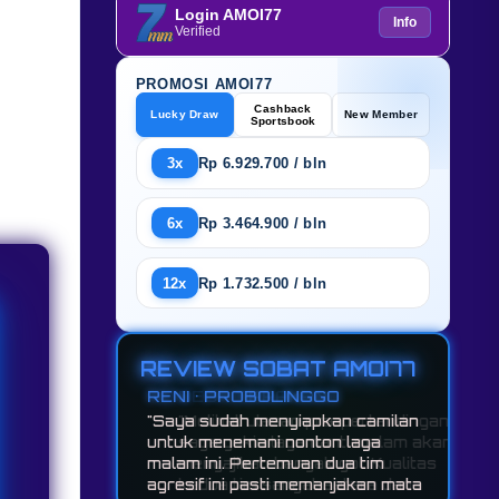
Login AMOI77
Info
Verified
PROMOSI AMOI77
Cashback
Lucky Draw
New Member
Sportsbook
3x
Rp 6.929.700 / bln
6x
Rp 3.464.900 / bln
12x
Rp 1.732.500 / bln
REVIEW SOBAT AMOI77
RENI • PROBOLINGGO
"Saya sudah menyiapkan camilan
untuk menemani nonton laga
malam ini. Pertemuan dua tim
agresif ini pasti memanjakan mata