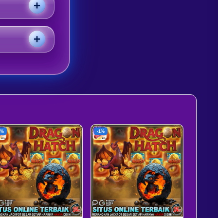
njutkan ke
esmi federasi
1%
-1%