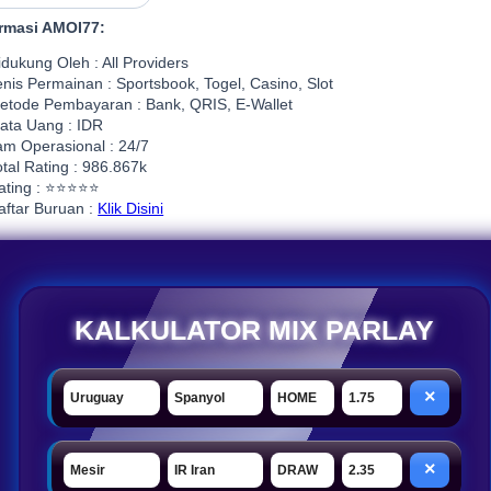
ormasi AMOI77:
idukung Oleh : All Providers
enis Permainan : Sportsbook, Togel, Casino, Slot
etode Pembayaran : Bank, QRIS, E-Wallet
ata Uang : IDR
am Operasional : 24/7
otal Rating : 986.867k
ating : ⭐⭐⭐⭐⭐
aftar Buruan :
Klik Disini
KALKULATOR MIX PARLAY
×
×