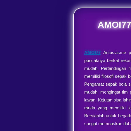
AMOI77 
AMOI77
Antusiasme pa
puncaknya berkat rekam
mudah. Pertandingan m
memiliki filosofi sepak 
Pengamat sepak bola s
mudah, mengingat tim 
lawan. Kejutan bisa lahi
muda yang memiliki ke
Bersiaplah untuk begad
sangat memuaskan dahag