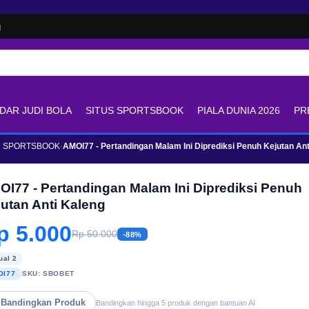
g
DAR JUDI BOLA
SITUS SPORTSBOOK
PIALA DUNIA 2026
PR
 SPORTSBOOK
-
AMOI77 - Pertandingan Malam Ini Diprediksi Penuh Kejutan Ant
I77 - Pertandingan Malam Ini Diprediksi Penuh
utan Anti Kaleng
p 5.000
Rp 50.000
-88%
ual 2
OI77
SKU:
SBOBET
Bandingkan Produk
Bandingkan hingga 5 produk dengan bantuan AI