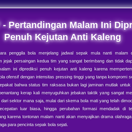
- Pertandingan Malam Ini Dipr
Penuh Kejutan Anti Kaleng
ra penggila bola menjelang jadwal sepak mula nanti malam d
 jejak persaingan kedua tim yang sangat berimbang dan tidak dap
alam ini diprediksi penuh kejutan anti kaleng karena mempert
bola ofensif dengan intensitas pressing tinggi yang tanpa kompromi 
epakat bahwa status tim raksasa bukan lagi jaminan mutlak untu
penantang kerap kali menyuguhkan jebakan taktik yang sangat me
r dari sektor mana saja, mulai dari skema bola mati yang telah dimodi
cepatan luar biasa, hingga perubahan formasi mendadak di te
ang karena tontonan malam nanti akan menyajikan drama olahraga 
a para pencinta sepak bola sejati.