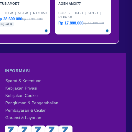
ITUS AMOI77
AGEN AMOI77
7
|
16GB
|
512GB
|
RTX5050
CORE5
|
16GB
|
512GB
|
RTX4050
p 28.600.080
Rp 27.999.000
Rp 17.888.000
Rp 18.499.000
Terjual 6
INFORMASI
Syarat & Ketentuan
Kebijakan Privasi
Kebijakan Cookie
Pengiriman & Pengembalian
Pembayaran & Cicilan
Garansi & Layanan