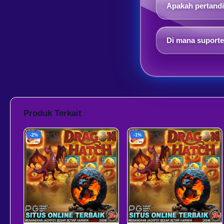
permukaan lapanga
Apakah pertandi
Jika hasil pertan
babak perpanjanga
Di mana suporter
Suporter dapat me
atau situs web pe
Produk Terkait
-2%
-1%